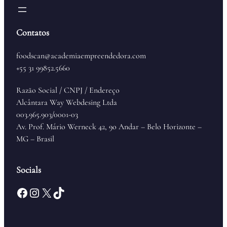
Contatos
foodscan@academiaempreendedora.com
+55 31 99852.5660
Razão Social / CNPJ / Endereço
Alcântara Way Webdesing Ltda
003.965.903/0001-03
Av. Prof. Mário Werneck 42, 9o Andar – Belo Horizonte –
MG – Brasil
Socials
Facebook
Instagram
X
TikTok